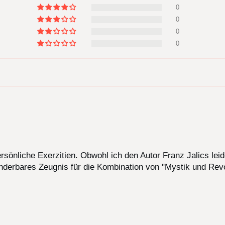
0
0
0
0
rsönliche Exerzitien. Obwohl ich den Autor Franz Jalics leide
wunderbares Zeugnis für die Kombination von "Mystik und Revo