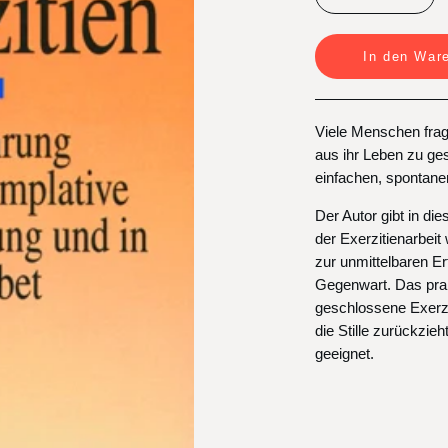
In den War
Viele Menschen frage
aus ihr Leben zu ges
einfachen, spontane
Der Autor gibt in d
der Exerzitienarbeit w
zur unmittelbaren Er
Gegenwart. Das prak
geschlossene Exerzit
die Stille zurückzieht
geeignet.